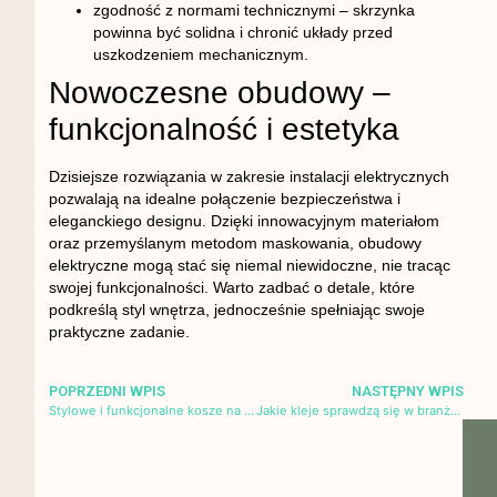
zgodność z normami technicznymi
– skrzynka
powinna być solidna i chronić układy przed
uszkodzeniem mechanicznym.
Nowoczesne obudowy –
funkcjonalność i estetyka
Dzisiejsze rozwiązania w zakresie instalacji elektrycznych
pozwalają na idealne połączenie bezpieczeństwa i
eleganckiego designu. Dzięki innowacyjnym materiałom
oraz przemyślanym metodom maskowania, obudowy
elektryczne mogą stać się niemal niewidoczne, nie tracąc
swojej funkcjonalności. Warto zadbać o detale, które
podkreślą styl wnętrza, jednocześnie spełniając swoje
praktyczne zadanie.
POPRZEDNI WPIS
NASTĘPNY WPIS
Stylowe i funkcjonalne kosze na śmieci do pokoju dziecięcego – na co postawić?
Jakie kleje sprawdzą się w branży dekoracyjnej? Wybór najlepszych rozwiązań