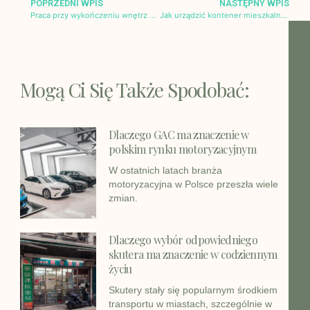
POPRZEDNI WPIS
NASTĘPNY WPIS
Praca przy wykończeniu wnętrz – jak znaleźć zatrudnienie w Holandii?
Jak urządzić kontener mieszkalny, by czuć się w nim jak w domu?
Mogą Ci Się Także Spodobać:
Dlaczego GAC ma znaczenie w
polskim rynku motoryzacyjnym
W ostatnich latach branża
motoryzacyjna w Polsce przeszła wiele
zmian.
Dlaczego wybór odpowiedniego
skutera ma znaczenie w codziennym
życiu
Skutery stały się popularnym środkiem
transportu w miastach, szczególnie w