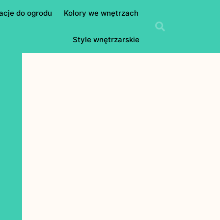
acje do ogrodu
Kolory we wnętrzach
Style wnętrzarskie