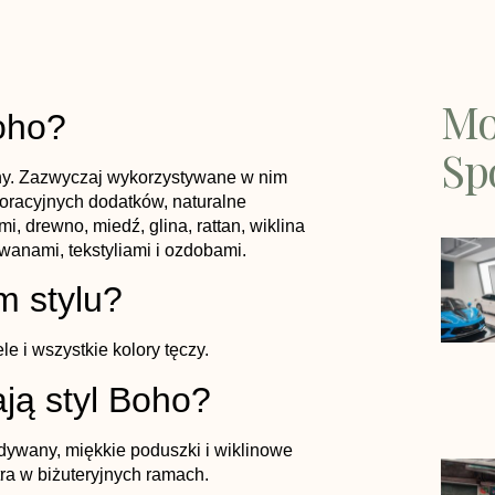
Mo
oho?
Sp
dny. Zazwyczaj wykorzystywane w nim
koracyjnych dodatków, naturalne
mi, drewno, miedź, glina, rattan, wiklina
wanami, tekstyliami i ozdobami.
m stylu?
e i wszystkie kolory tęczy.
ają styl Boho?
dywany, miękkie poduszki i wiklinowe
ra w biżuteryjnych ramach.