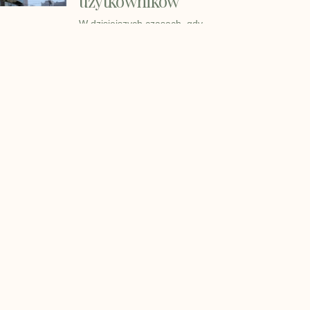
użytkowników
W dzisiejszych czasach, gdy
projektowanie i budownictwo stają
się coraz
Ciekawe wpisy:
Fotel do wypoczynku – jaki jest