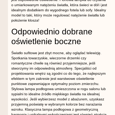
o umiarkowanym natężeniu światła, która świeci w dół i jest
idealnym dodatkiem do wygodnego fotela lub sofy. Idealny
model to taki, który może regulować natężenie światła lub
położenie klosza!
Odpowiednio dobrane
oświetlenie boczne
Światło sufitowe jest zbyt mocne, aby oglądać telewizję.
Spotkania towarzyskie, wieczorne drzemki czy
romantyczne chwile są również przyjemniejsze, jeśli
stworzymy im odpowiednią atmosferę. Specjaliści od
projektowania wnętrz są zgodni co do tego, że najlepszym
efektem w tym zakresie jest warstwowe oświetlenie
punktowe zapewniające optymalny poziom zmierzchu.
Stylowa lampa podłogowa umieszczona w rogu salonu lub
sypialni to idealne źródło miękkiego światła na idealnej
wysokości. Jeśli wybierzesz model z abażurem, uzyskasz
przyjemną poświatę w wybranym kolorze bez narażania
wzroku. Klasyczna lampa podłogowa z geometryczną
harmonią i unikalnymi wykończeniami jest również atrakcją