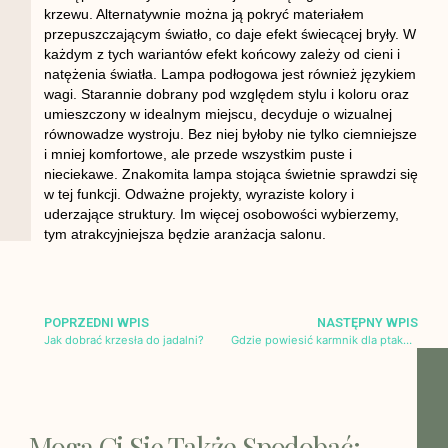
krzewu. Alternatywnie można ją pokryć materiałem
przepuszczającym światło, co daje efekt świecącej bryły. W
każdym z tych wariantów efekt końcowy zależy od cieni i
natężenia światła. Lampa podłogowa jest również językiem
wagi. Starannie dobrany pod względem stylu i koloru oraz
umieszczony w idealnym miejscu, decyduje o wizualnej
równowadze wystroju. Bez niej byłoby nie tylko ciemniejsze
i mniej komfortowe, ale przede wszystkim puste i
nieciekawe. Znakomita lampa stojąca świetnie sprawdzi się
w tej funkcji. Odważne projekty, wyraziste kolory i
uderzające struktury. Im więcej osobowości wybierzemy,
tym atrakcyjniejsza będzie aranżacja salonu.
POPRZEDNI WPIS
NASTĘPNY WPIS
Jak dobrać krzesła do jadalni?
Gdzie powiesić karmnik dla ptaków?
Mogą Ci Się Także Spodobać: