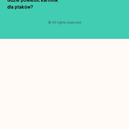
Gdzie powiesić karmnik
dla ptaków?
© All rights reserved