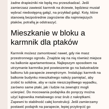
żadne drapieżniki nie będą mu przeszkadzać. Jeśli
zamierzasz zawiesić karmnik na drzewie, będziesz musiał
wybrać niedostępną gałąź, na przykład gałąź. Koty, które
stanowią bezpośrednie zagrożenie dla najmniejszych
ptaków, potrafią je odstraszyć.
Mieszkanie w bloku a
karmnik dla ptaków
Karmnik możesz zamontować nawet, gdy nie masz
przestronnego ogrodu. Znajdzie się na nią również miejsce
na balkonie apartamentowca. Najlepszym sposobem na
utrzymanie karmnika jest powieszenie go na balustradzie
balkonu lub parapecie zewnętrznym. Instalując karmnik na
balkonie budynku mieszkalnego należy pamiętać, aby
zrobić to solidnie, aby w razie nieszczęśliwego wypadku,
zarówno same ptaki, jak i ludzie na zewnątrz mogli
ucierpieć. Do mocowania podajnika do poręczy można
użyć kątownika metalowego oraz śrub z nakrętkami.
Zapewni to stabilność całej konstrukcji. Jeśli zamierzamy
postawić podajnik na parapecie, lepiej przykręcić go