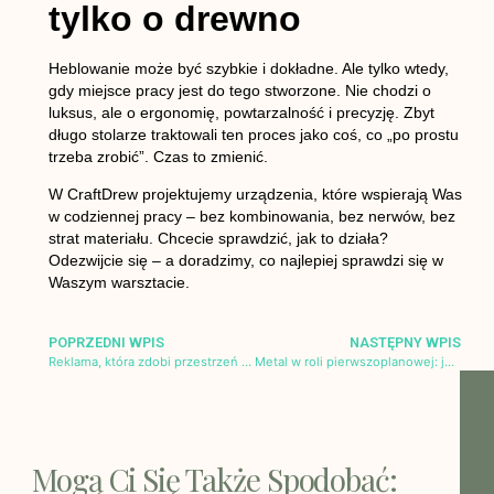
tylko o drewno
Heblowanie może być szybkie i dokładne. Ale tylko wtedy,
gdy miejsce pracy jest do tego stworzone. Nie chodzi o
luksus, ale o
ergonomię, powtarzalność i precyzję
. Zbyt
długo stolarze traktowali ten proces jako coś, co „po prostu
trzeba zrobić”. Czas to zmienić.
W CraftDrew projektujemy urządzenia, które wspierają Was
w codziennej pracy – bez kombinowania, bez nerwów, bez
strat materiału. Chcecie sprawdzić, jak to działa?
Odezwijcie się – a doradzimy, co najlepiej sprawdzi się w
Waszym warsztacie.
POPRZEDNI WPIS
NASTĘPNY WPIS
Reklama, która zdobi przestrzeń – estetyka komunikatu wizualnego
Metal w roli pierwszoplanowej: jak precyzyjna obróbka podnosi jakość designu wnętrz
Mogą Ci Się Także Spodobać: