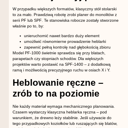
W przypadku większych formatów, klasyczny stół stolarski
to za mało. Prawdziwą robotę zrobi
planer do monolitów z
serii PF lub SPF
. Te stanowiska robocze zostały stworzone
właśnie po to, by:
unieruchomić nawet bardzo duży element
umożliwić równomierne prowadzenie heblarki
zapewnić pełną kontrolę nad głębokością zbioru
Model
PF‑1000
świetnie sprawdza się przy blatach,
parapetach czy stopniach schodów. Dla większych
projektów warto postawić na
SPF‑1400
– z dodatkową
ramą i możliwością precyzyjnego ruchu w osiach X i Y.
Heblowanie ręczne –
zrób to na poziomie
Nie każdy materiał wymaga mechanicznego planowania.
Czasem wystarczy klasyczna heblarka ręczna – pod
warunkiem, że drewno leży stabilnie. Jeśli używacie do
tego przypadkowych koziołków lub ruszających się blatów,