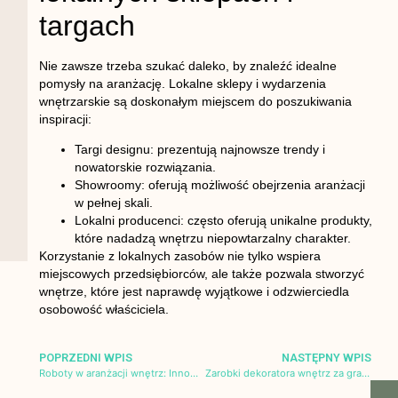
targach
Nie zawsze trzeba szukać daleko, by znaleźć idealne
pomysły na aranżację. Lokalne sklepy i wydarzenia
wnętrzarskie są doskonałym miejscem do poszukiwania
inspiracji:
Targi designu
: prezentują najnowsze trendy i
nowatorskie rozwiązania.
Showroomy
: oferują możliwość obejrzenia aranżacji
w pełnej skali.
Lokalni producenci
: często oferują unikalne produkty,
które nadadzą wnętrzu niepowtarzalny charakter.
Korzystanie z lokalnych zasobów nie tylko wspiera
miejscowych przedsiębiorców, ale także pozwala stworzyć
wnętrze, które jest naprawdę wyjątkowe i odzwierciedla
osobowość właściciela.
POPRZEDNI WPIS
NASTĘPNY WPIS
Roboty w aranżacji wnętrz: Innowacje wspierające remonty i design
Zarobki dekoratora wnętrz za granicą – co warto wiedzieć?