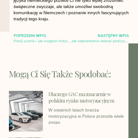
języka niemieckiego pozwoli Ci nie tylko lepiej zrozumieć
świąteczne zwyczaje, ale także umożliwi swobodną
komunikację w Niemczech i poznanie innych fascynujących
tradycji tego kraju.
POPRZEDNI WPIS
NASTĘPNY WPIS
Pokój ucznia – jak urządzić miejsce do nauki dla dziecka?
Jak odpowiednio dobrać poduszki do pomieszczenia?
Mogą Ci Się Także Spodobać:
Dlaczego GAC ma znaczenie w
polskim rynku motoryzacyjnym
W ostatnich latach branża
motoryzacyjna w Polsce przeszła wiele
zmian.