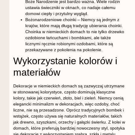
Boże Narodzenie jest bardzo ważna. Wiele rodzin
ustawia świeczniki w oknach, co nadaje całemu
domowi ciepły i przytulny wygląd.
Bożonarodzeniowe choinki
– Niemcy są jednym z
krajów, które mają długą tradycję ubierania choinki.
Choinka w niemieckich domach to nie tylko drzewko
ozdobione łańcuchami i bombkami, ale także
licznymi ręcznie robionymi ozdobami, które są
przekazywane z pokolenia na pokolenie.
Wykorzystanie kolorów i
materiałów
Dekoracje w niemieckich domach są zazwyczaj utrzymane
w stonowanej kolorystyce, często dominują klasyczne
kolory, takie jak czerwień, złoto, biel i zieleń. Niemcy cenią
elegancki minimalizm w dekoracjach, więc ozdoby, choć
liczne, nie są przesadzone. Oprócz tradycyjnych bombek i
wstążek, często używa się naturalnych materiałów, takich
jak drewno, szyszkami, orzechy i gałązki świerku. Z kolei w
domach, które preferują bardziej nowoczesny styl, spotyka
się dekoracje z wykorzystaniem srebra, szkła i metalu.