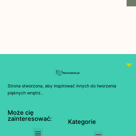
Strona stworzona, aby inspirować innych do tworzenia
pięknych wnętrz..
Może cię
zainteresować:
Kategorie