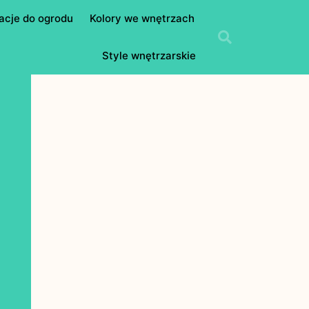
acje do ogrodu
Kolory we wnętrzach
Style wnętrzarskie