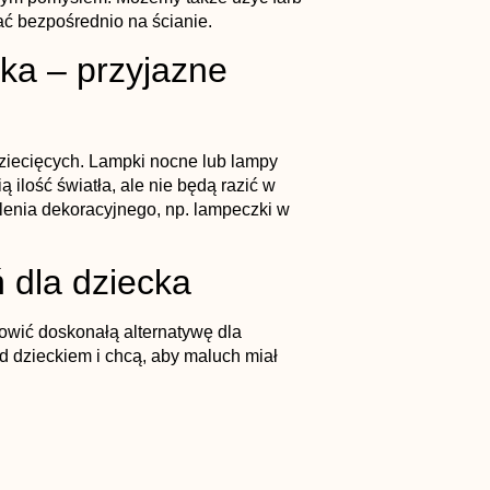
ać bezpośrednio na ścianie.
ka – przyjazne
ziecięcych. Lampki nocne lub lampy
 ilość światła, ale nie będą razić w
lenia dekoracyjnego, np. lampeczki w
 dla dziecka
owić doskonałą alternatywę dla
d dzieckiem i chcą, aby maluch miał
Przedszkole Swarzędz
to miejsce,
, integrować się z innymi dziećmi i
owane przedszkole oferuje różnorodne
 sprzyja wszechstronnemu rozwojowi