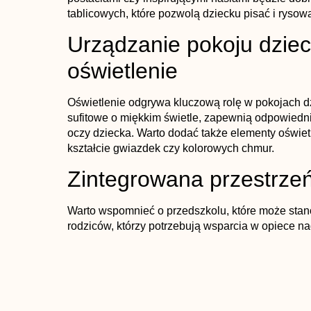
tablicowych, które pozwolą dziecku pisać i rysow
Urządzanie pokoju dziec
oświetlenie
Oświetlenie odgrywa kluczową rolę w pokojach d
sufitowe o miękkim świetle, zapewnią odpowiednią
oczy dziecka. Warto dodać także elementy oświet
kształcie gwiazdek czy kolorowych chmur.
Zintegrowana przestrzeń
Warto wspomnieć o przedszkolu, które może stan
rodziców, którzy potrzebują wsparcia w opiece na
możliwość spędzenia czasu wśród rówieśników.
gdzie dzieci mają okazję rozwijać swoje zdolności
zdobywać nowe doświadczenia. Dobrze zorganiz
aktywności, zajęcia edukacyjne i zabawę, która
malucha.