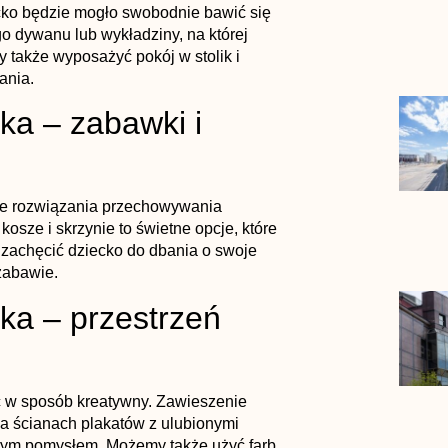
ecko będzie mogło swobodnie bawić się
o dywanu lub wykładziny, na której
 także wyposażyć pokój w stolik i
ania.
ka – zabawki i
ie rozwiązania przechowywania
kosze i skrzynie to świetne opcje, które
zachęcić dziecko do dbania o swoje
zabawie.
ka – przestrzeń
ć w sposób kreatywny. Zawieszenie
na ścianach plakatów z ulubionymi
brym pomysłem. Możemy także użyć farb