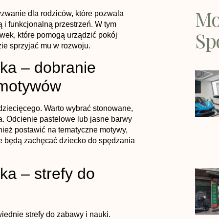
Mo
zwanie dla rodziców, które pozwala
ą i funkcjonalną przestrzeń. W tym
Sp
ówek, które pomogą urządzić pokój
zie sprzyjać mu w rozwoju.
ka – dobranie
 motywów
u dziecięcego. Warto wybrać stonowane,
ka. Odcienie pastelowe lub jasne barwy
ież postawić na tematyczne motywy,
óre będą zachęcać dziecko do spędzania
ka – strefy do
ednie strefy do zabawy i nauki.