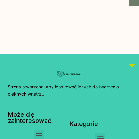
Strona stworzona, aby inspirować innych do tworzenia
pięknych wnętrz..
Może cię
zainteresować:
Kategorie