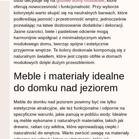
osób decyduje się na
gotowe domy modułowe
, które
oferują nowoczesność i funkcjonalność. Przy wyborze
kolorystyki warto skupić się na neutralnych barwach, które
podkreślają jasność i przestronność wnętrz, jednocześnie
pozwalając na łatwe dostosowanie dodatków i dekoracji.
Jasne szarości, biele i pastelowe odcienie mogą
harmonijnie współgrać z minimalistycznym stylem
modułowego domu, tworząc spójne i estetycznie
przyjemne wnętrze. Te kolory doskonale komponują się z
naturalnym światłem, które jest często obfite w domach
modułowych dzięki dużym przeszkleniom.
Meble i materiały idealne
do domku nad jeziorem
Meble do domku nad jeziorem powinny być nie tylko
estetycznie atrakcyjne, ale też funkcjonalne i odporne na
specyficzne warunki, jakie panują w pobliżu wody. Idealne
są meble wykonane z naturalnych materiałów, takich jak
drewno, rattan czy wiklina, które wprowadzają ciepło i
naturalność do wnętrza. Warto zwrócić uwagę na materiały
odporne na wilgoć i łatwe w utrzymaniu, takie jak