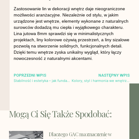
Zastosowanie lin w dekoracji wnętrz daje nieograniczone
możliwości aranżacyjne. Niezależnie od stylu, w jakim
urządzone jest wnętrze, elementy wykonane z naturalnych
surowców dodadzą mu ciepła i wyjątkowego charakteru.
Lina jutowa 8mm
sprawdzi się w minimalistycznych
projektach,
liny kolorowe
ożywią przestrzeń, a
liny sizalowe
pozwolą na stworzenie solidnych, funkcjonalnych detali.
Dzięki temu wnętrze zyska unikalny wygląd, który łączy
nowoczesność z naturalnymi akcentami.
POPRZEDNI WPIS
NASTĘPNY WPIS
Stabilność i estetyka – jak fundamenty wpływają na wystrój wnętrz?
Kolory, styl i harmonia we wnętrzach – jak tworzyć przestrzeń, która odzwierciedla Twój charakter?
Mogą Ci Się Także Spodobać:
Dlaczego GAC ma znaczenie w