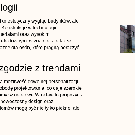
logii
lko estetyczny wygląd budynków, ale
Konstrukcje w technologii
teriałami oraz wysokimi
o efektownymi wizualnie, ale także
żne dla osób, które pragną połączyć
godzie z trendami
ją możliwość dowolnej personalizacji
bodę projektowania, co daje szerokie
omy szkieletowe Wrocław
to propozycja
i, nowoczesny design oraz
domów mogą być nie tylko piękne, ale
endami aranżacyjnymi.
NASTĘPNY WPIS