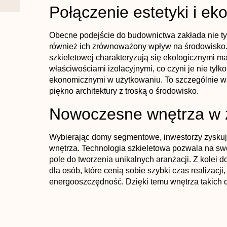
Połączenie estetyki i eko
Obecne podejście do budownictwa zakłada nie ty
również ich zrównoważony wpływ na środowisko. 
szkieletowej charakteryzują się ekologicznymi ma
właściwościami izolacyjnymi, co czyni je nie tylk
ekonomicznymi w użytkowaniu. To szczególnie wa
piękno architektury z troską o środowisko.
Nowoczesne wnętrza w z
Wybierając
domy segmentowe
, inwestorzy zysku
wnętrza.
Technologia szkieletowa
pozwala na swo
pole do tworzenia unikalnych aranżacji. Z kolei
d
dla osób, które cenią sobie szybki czas realizacj
energooszczędność. Dzięki temu wnętrza takich 
również funkcjonalne i zgodne z najnowszymi tr
POPRZEDNI WPIS