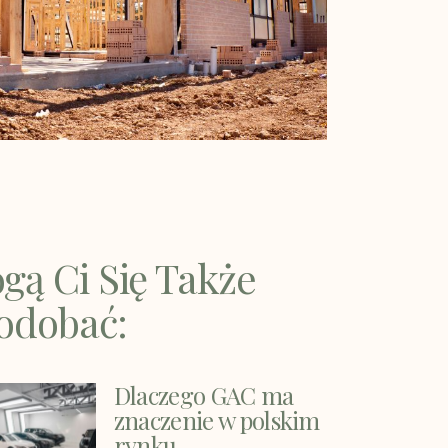
gą Ci Się Także
odobać:
Dlaczego GAC ma
znaczenie w polskim
rynku