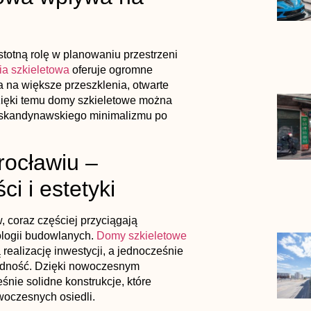
totną rolę w planowaniu przestrzeni
ia szkieletowa
oferuje ogromne
a na większe przeszklenia, otwarte
Dzięki temu domy szkieletowe można
d skandynawskiego minimalizmu po
ocławiu –
i i estetyki
, coraz częściej przyciągają
logii budowlanych.
Domy szkieletowe
realizację inwestycji, a jednocześnie
ędność. Dzięki nowoczesnym
nie solidne konstrukcje, które
woczesnych osiedli.