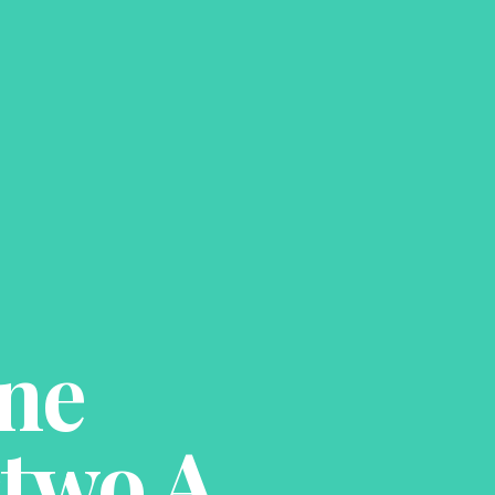
ne
two A