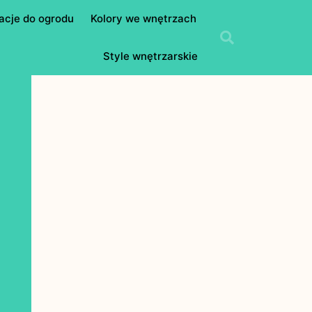
acje do ogrodu
Kolory we wnętrzach
Style wnętrzarskie