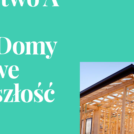
 Domy
we
szłość