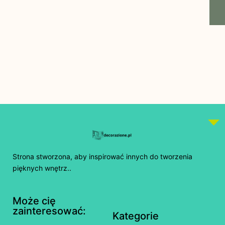
Strona stworzona, aby inspirować innych do tworzenia
pięknych wnętrz..
Może cię
zainteresować:
Kategorie