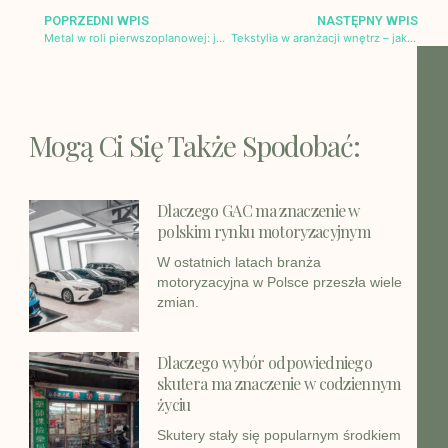
POPRZEDNI WPIS
NASTĘPNY WPIS
Metal w roli pierwszoplanowej: jak precyzyjna obróbka podnosi jakość designu wnętrz
Tekstylia w aranżacji wnętrz – jak jakość poduszek i kołder wpływa na komfort i estetykę?
Mogą Ci Się Także Spodobać:
Dlaczego GAC ma znaczenie w
polskim rynku motoryzacyjnym
W ostatnich latach branża
motoryzacyjna w Polsce przeszła wiele
zmian.
Dlaczego wybór odpowiedniego
skutera ma znaczenie w codziennym
życiu
Skutery stały się popularnym środkiem