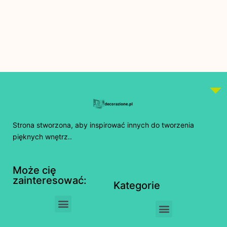
Strona stworzona, aby inspirować innych do tworzenia
pięknych wnętrz..
Może cię
zainteresować:
Kategorie