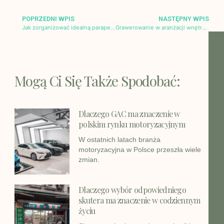
POPRZEDNI WPIS
NASTĘPNY WPIS
Jak zorganizować idealną parapetówkę i zadbać o swoje wnętrze?
Grawerowanie w aranżacji wnętrz – nowoczesna technologia w służbie estetyki i funkcjonalności
Mogą Ci Się Także Spodobać:
Dlaczego GAC ma znaczenie w
polskim rynku motoryzacyjnym
W ostatnich latach branża
motoryzacyjna w Polsce przeszła wiele
zmian.
Dlaczego wybór odpowiedniego
skutera ma znaczenie w codziennym
życiu