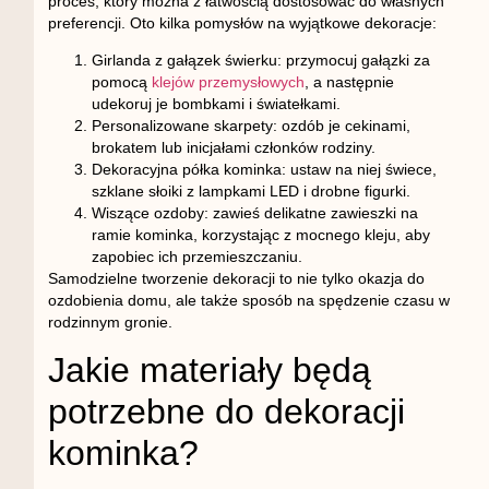
proces, który można z łatwością dostosować do własnych
preferencji. Oto kilka pomysłów na wyjątkowe dekoracje:
Girlanda z gałązek świerku
: przymocuj gałązki za
pomocą
klejów przemysłowych
, a następnie
udekoruj je bombkami i światełkami.
Personalizowane skarpety
: ozdób je cekinami,
brokatem lub inicjałami członków rodziny.
Dekoracyjna półka kominka
: ustaw na niej świece,
szklane słoiki z lampkami LED i drobne figurki.
Wiszące ozdoby
: zawieś delikatne zawieszki na
ramie kominka, korzystając z mocnego kleju, aby
zapobiec ich przemieszczaniu.
Samodzielne tworzenie dekoracji to nie tylko okazja do
ozdobienia domu, ale także sposób na spędzenie czasu w
rodzinnym gronie.
Jakie materiały będą
potrzebne do dekoracji
kominka?