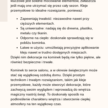
kluczowe jest solidne mocowanie elementów, zwłaszcza
jeśli mają one utrzymać się przez cały sezon.
Kleje
przemysłowe
to idealne rozwiązanie, ponieważ:
Zapewniają trwałość
: niezawodne nawet przy
cięższych elementach.
Są uniwersalne
: nadają się do drewna, plastiku,
metalu czy tkanin.
Odporne na ciepło
: doskonale sprawdzają się w
pobliżu kominka.
Łatwe w użyciu
: umożliwiają precyzyjne aplikowanie
kleju nawet w trudno dostępnych miejscach.
Dzięki nim dekoracje na kominek będą nie tylko piękne, ale
również bezpieczne i trwałe.
Kominek to serce salonu, a w okresie świątecznym może
stać się wyjątkową ozdobą domu. Dzięki prostym
technikom i trwałym rozwiązaniom, takim jak
kleje
przemysłowe
, każdy może stworzyć dekoracje, które
zachwycą swoim wyglądem i wprowadzą do wnętrza
magiczny nastrój świąt. To doskonały sposób na
podkreślenie charakteru wnętrza i stworzenie ciepłej
atmosfery na ten wyjątkowy czas.