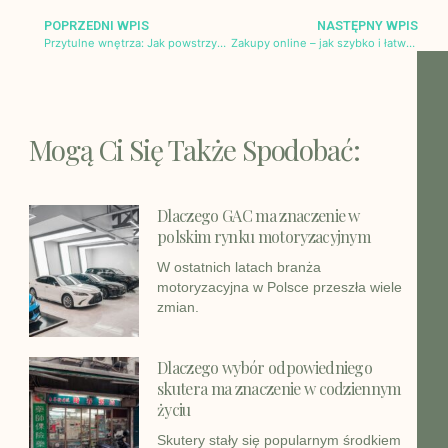
POPRZEDNI WPIS
NASTĘPNY WPIS
Przytulne wnętrza: Jak powstrzymać złe emocje przez odpowiednią aranżację przestrzeni?
Zakupy online – jak szybko i łatwo urządzić mieszkanie?
Mogą Ci Się Także Spodobać:
Dlaczego GAC ma znaczenie w
polskim rynku motoryzacyjnym
W ostatnich latach branża
motoryzacyjna w Polsce przeszła wiele
zmian.
Dlaczego wybór odpowiedniego
skutera ma znaczenie w codziennym
życiu
Skutery stały się popularnym środkiem