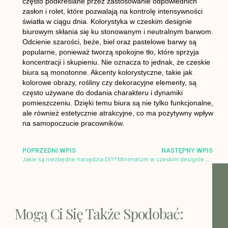
często podkreślane przez zastosowanie odpowiednich
zasłon i rolet, które pozwalają na kontrolę intensywności
światła w ciągu dnia. Kolorystyka w czeskim designie
biurowym skłania się ku stonowanym i neutralnym barwom.
Odcienie szarości, beże, biel oraz pastelowe barwy są
popularne, ponieważ tworzą spokojne tło, które sprzyja
koncentracji i skupieniu. Nie oznacza to jednak, że czeskie
biura są monotonne. Akcenty kolorystyczne, takie jak
kolorowe obrazy, rośliny czy dekoracyjne elementy, są
często używane do dodania charakteru i dynamiki
pomieszczeniu. Dzięki temu biura są nie tylko funkcjonalne,
ale również estetycznie atrakcyjne, co ma pozytywny wpływ
na samopoczucie pracowników.
POPRZEDNI WPIS
NASTĘPNY WPIS
Jakie są niezbędne narzędzia DIY?
Minimalizm w czeskim designie wnętrz
Mogą Ci Się Także Spodobać: