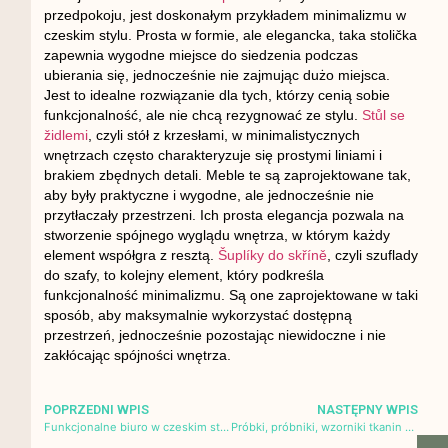
przedpokoju, jest doskonałym przykładem minimalizmu w
czeskim stylu. Prosta w formie, ale elegancka, taka stolička
zapewnia wygodne miejsce do siedzenia podczas
ubierania się, jednocześnie nie zajmując dużo miejsca.
Jest to idealne rozwiązanie dla tych, którzy cenią sobie
funkcjonalność, ale nie chcą rezygnować ze stylu.
Stůl se
židlemi
, czyli stół z krzesłami, w minimalistycznych
wnętrzach często charakteryzuje się prostymi liniami i
brakiem zbędnych detali. Meble te są zaprojektowane tak,
aby były praktyczne i wygodne, ale jednocześnie nie
przytłaczały przestrzeni. Ich prosta elegancja pozwala na
stworzenie spójnego wyglądu wnętrza, w którym każdy
element współgra z resztą.
Šuplíky do skříně
, czyli szuflady
do szafy, to kolejny element, który podkreśla
funkcjonalność minimalizmu. Są one zaprojektowane w taki
sposób, aby maksymalnie wykorzystać dostępną
przestrzeń, jednocześnie pozostając niewidoczne i nie
zakłócając spójności wnętrza.
POPRZEDNI WPIS
NASTĘPNY WPIS
Funkcjonalne biuro w czeskim stylu
Próbki, próbniki, wzorniki tkanin tapicerskich – jak wysłać próbki materiałów obiciowych pocztą?