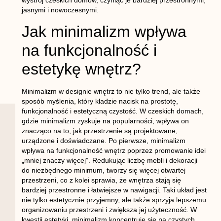
wystrój czeskich domów, czyniąc je bardziej przestronnymi,
jasnymi i nowoczesnymi.
Jak minimalizm wpływa
na funkcjonalność i
estetykę wnętrz?
Minimalizm w designie wnętrz to nie tylko trend, ale także
sposób myślenia, który kładzie nacisk na prostotę,
funkcjonalność i estetyczną czystość. W czeskich domach,
gdzie minimalizm zyskuje na popularności, wpływa on
znacząco na to, jak przestrzenie są projektowane,
urządzone i doświadczane. Po pierwsze, minimalizm
wpływa na funkcjonalność wnętrz poprzez promowanie idei
„mniej znaczy więcej”. Redukując liczbę mebli i dekoracji
do niezbędnego minimum, tworzy się więcej otwartej
przestrzeni, co z kolei sprawia, że wnętrza stają się
bardziej przestronne i łatwiejsze w nawigacji. Taki układ jest
nie tylko estetycznie przyjemny, ale także sprzyja lepszemu
organizowaniu przestrzeni i zwiększa jej użyteczność. W
kwestii estetyki, minimalizm koncentruje się na czystych