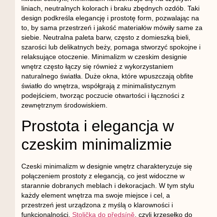
liniach, neutralnych kolorach i braku zbędnych ozdób. Taki
design podkreśla elegancję i prostotę form, pozwalając na
to, by sama przestrzeń i jakość materiałów mówiły same za
siebie. Neutralna paleta barw, często z domieszką bieli,
szarości lub delikatnych beży, pomaga stworzyć spokojne i
relaksujące otoczenie. Minimalizm w czeskim designie
wnętrz często łączy się również z wykorzystaniem
naturalnego światła. Duże okna, które wpuszczają obfite
światło do wnętrza, współgrają z minimalistycznym
podejściem, tworząc poczucie otwartości i łączności z
zewnętrznym środowiskiem.
Prostota i elegancja w
czeskim minimalizmie
Czeski minimalizm w designie wnętrz charakteryzuje się
połączeniem prostoty z elegancją, co jest widoczne w
starannie dobranych meblach i dekoracjach. W tym stylu
każdy element wnętrza ma swoje miejsce i cel, a
przestrzeń jest urządzona z myślą o klarowności i
funkcjonalności.
Stolička do předsíně
, czyli krzesełko do