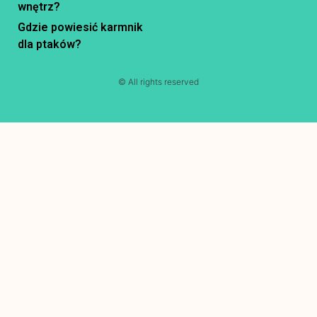
wnętrz?
Gdzie powiesić karmnik
dla ptaków?
© All rights reserved