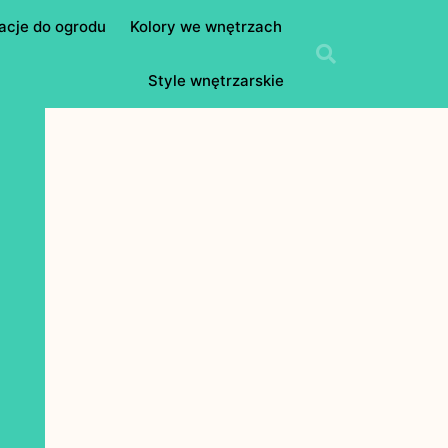
acje do ogrodu
Kolory we wnętrzach
Style wnętrzarskie