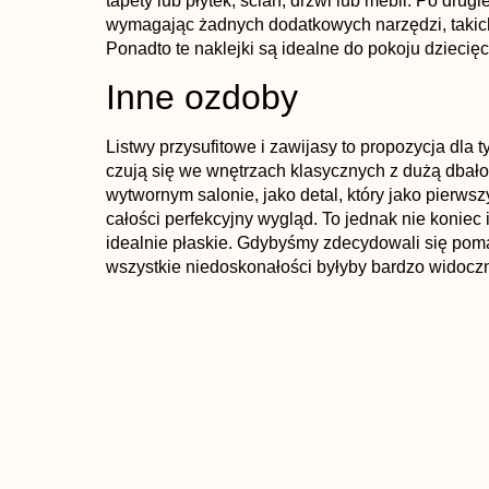
tapety lub płytek, ścian, drzwi lub mebli. Po drugi
wymagając żadnych dodatkowych narzędzi, takich 
Ponadto te naklejki są idealne do pokoju dziecięc
Inne ozdoby
Listwy przysufitowe i zawijasy to propozycja dla ty
czują się we wnętrzach klasycznych z dużą dbało
wytwornym salonie, jako detal, który jako pierwsz
całości perfekcyjny wygląd. To jednak nie koniec 
idealnie płaskie. Gdybyśmy zdecydowali się pomalo
wszystkie niedoskonałości byłyby bardzo widoczn
sufitowe pełnią nie tylko funkcję dekoracyjną, al
wykonane z pianki, można je łatwo przykleić (wy
kolor. Dzięki tym detalom salon nabiera elegancji.
POPRZEDNI WPIS
Kobiece biuro jako odpowiedź na pracę zdalną