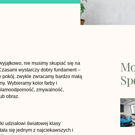
Mo
 wyjątkowo, nie musimy skupiać się na
 Czasami wystarczy dobry fundament –
Sp
 pokój, zwykle zwracamy bardzo małą
y. Wybieramy kolor farby i
 (plamoodporność, zmywalność,
ub obraz.
i udziałowi światowej klasy
tała się jednym z najciekawszych i