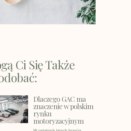
gą Ci Się Także
odobać:
Dlaczego GAC ma
znaczenie w polskim
rynku
motoryzacyjnym
W ostatnich latach branża