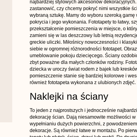
najbardziej stylowych akcesoriów dekoracyjnych
zastanowić, czy chcemy pokryć nimi wszystkie ścia
wybraną sztukę. Mamy do wyboru szeroką gamę wz
pokrycia i jego wykonania. Fototapety to łatwy, s
przekształcenie pomieszczenia w miejsce, o któ
zamieni się w las deszczowy lub letnią rezydencj
greckie uliczki. Miłośnicy nowoczesności i klasyk
siebie w ogromnej różnorodności fototapet. Obra
umeblowanie pokoju dziecięcego. Ściany ozdobi
zbyt poważne dla małych członków rodziny. Foto
dziecka w uroczy świat rodem z bajek lub kresków
pomieszczenie stanie się bardziej kolorowe i 
również fototapeta wykonana z ulubionych zdjęć.
Naklejki na ściany
To jeden z najprostszych i jednocześnie najbard
dekorację ścian. Dają niesamowite możliwości w a
wypełnianiu dużych powierzchni, z powodzeniem z
dekoracje. Są również łatwe w montażu. Po pier