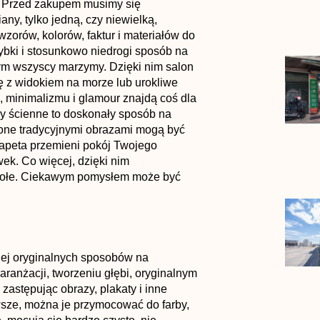
. Przed zakupem musimy się
ny, tylko jedną, czy niewielką,
orów, kolorów, faktur i materiałów do
zybki i stosunkowo niedrogi sposób na
rym wszyscy marzymy. Dzięki nim salon
ę z widokiem na morze lub urokliwe
i, minimalizmu i glamour znajdą coś dla
zy ścienne to doskonały sposób na
one tradycyjnymi obrazami mogą być
tapeta przemieni pokój Twojego
ek. Co więcej, dzięki nim
wesołe. Ciekawym pomysłem może być
ziej oryginalnych sposobów na
ranżacji, tworzeniu głębi, oryginalnym
astępując obrazy, plakaty i inne
wsze, można je przymocować do farby,