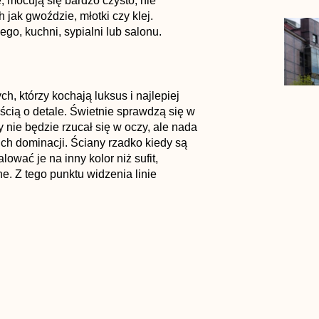
e, mocują się bardzo czysto, nie
jak gwoździe, młotki czy klej.
ego, kuchni, sypialni lub salonu.
ch, którzy kochają luksus i najlepiej
ścią o detale. Świetnie sprawdzą się w
y nie będzie rzucał się w oczy, ale nada
ich dominacji. Ściany rzadko kiedy są
wać je na inny kolor niż sufit,
e. Z tego punktu widzenia linie
e także praktyczną. Ponieważ są
starczy skleić) i pomalować na dowolny
NASTĘPNY WPIS
Niebieski kolor jako odpowiedź na białe ściany