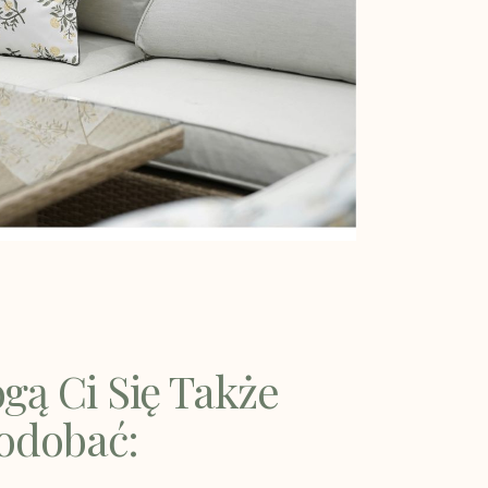
gą Ci Się Także
odobać: