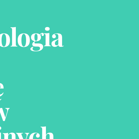
ologia
ę
w
jnych