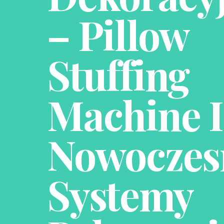
– Pillow
Stuffing
Machine I
Nowoczes
Systemy