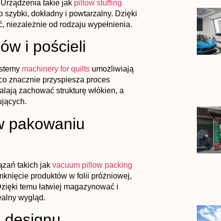
 Urządzenia takie jak
pillow stuffing
szybki, dokładny i powtarzalny. Dzięki
, niezależnie od rodzaju wypełnienia.
ów i pościeli
ystemy
machinery for quilts
umożliwiają
co znacznie przyspiesza proces
alają zachować strukturę włókien, a
ujących.
w pakowaniu
ązań takich jak
vacuum pillow packing
knięcie produktów w folii próżniowej,
zięki temu łatwiej magazynować i
ealny wygląd.
e designu