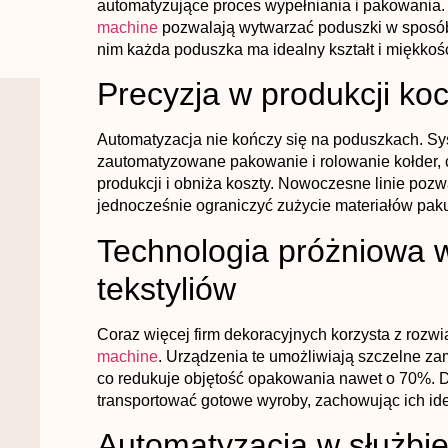
automatyzujące proces wypełniania i pakowania.
machine
pozwalają wytwarzać poduszki w sposób 
nim każda poduszka ma idealny kształt i miękkość
Precyzja w produkcji koc
Automatyzacja nie kończy się na poduszkach. S
zautomatyzowane pakowanie i rolowanie kołder, 
produkcji i obniża koszty. Nowoczesne linie pozw
jednocześnie ograniczyć zużycie materiałów pak
Technologia próżniowa 
tekstyliów
Coraz więcej firm dekoracyjnych korzysta z rozwi
machine
. Urządzenia te umożliwiają szczelne zam
co redukuje objętość opakowania nawet o 70%. D
transportować gotowe wyroby, zachowując ich id
Automatyzacja w służbi