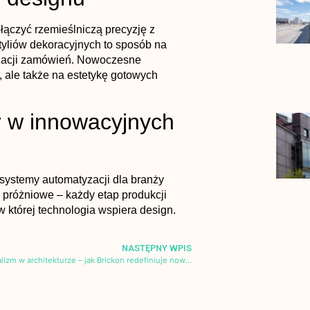
ączyć rzemieślniczą precyzję z
yliów dekoracyjnych to sposób na
lizacji zamówień. Nowoczesne
, ale także na estetykę gotowych
er w innowacyjnych
systemy automatyzacji dla branży
 próżniowe – każdy etap produkcji
 której technologia wspiera design.
NASTĘPNY WPIS
Minimalizm w architekturze – jak Brickon redefiniuje nowoczesną budowę domu jednorodzinnego