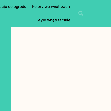
acje do ogrodu
Kolory we wnętrzach
Style wnętrzarskie