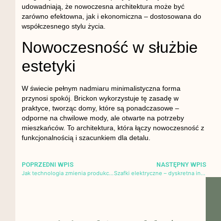
udowadniają, że nowoczesna architektura może być
zarówno efektowna, jak i ekonomiczna – dostosowana do
współczesnego stylu życia.
Nowoczesność w służbie
estetyki
W świecie pełnym nadmiaru minimalistyczna forma
przynosi spokój. Brickon wykorzystuje tę zasadę w
praktyce, tworząc domy, które są ponadczasowe –
odporne na chwilowe mody, ale otwarte na potrzeby
mieszkańców. To architektura, która łączy nowoczesność z
funkcjonalnością i szacunkiem dla detalu.
POPRZEDNI WPIS
NASTĘPNY WPIS
Jak technologia zmienia produkcję tekstyliów dekoracyjnych – pillow stuffing machine i nowoczesne systemy pakowania
Szafki elektryczne – dyskretna integracja instalacji w nowoczesnych wnętrzach