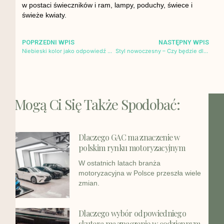
w postaci świeczników i ram, lampy, poduchy, świece i
świeże kwiaty.
POPRZEDNI WPIS
NASTĘPNY WPIS
Niebieski kolor jako odpowiedź na białe ściany
Styl nowoczesny – Czy będzie dla Ciebie najlepszy?
Mogą Ci Się Także Spodobać:
Dlaczego GAC ma znaczenie w
polskim rynku motoryzacyjnym
W ostatnich latach branża
motoryzacyjna w Polsce przeszła wiele
zmian.
Dlaczego wybór odpowiedniego
skutera ma znaczenie w codziennym