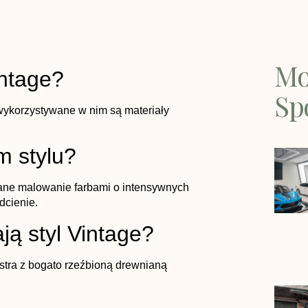
Mo
intage?
Sp
wykorzystywane w nim są materiały
m stylu?
ane malowanie farbami o intensywnych
dcienie.
ją styl Vintage?
ustra z bogato rzeźbioną drewnianą