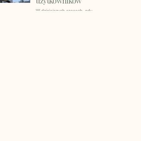
użytkowników
W dzisiejszych czasach, gdy
projektowanie i budownictwo stają
się coraz
Ciekawe wpisy:
Fotel do wypoczynku – jaki jest