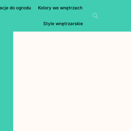
acje do ogrodu
Kolory we wnętrzach
Style wnętrzarskie