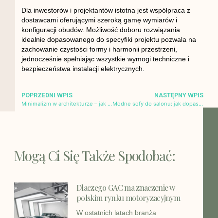
Dla inwestorów i projektantów istotna jest współpraca z
dostawcami oferującymi szeroką gamę wymiarów i
konfiguracji obudów. Możliwość doboru rozwiązania
idealnie dopasowanego do specyfiki projektu pozwala na
zachowanie czystości formy i harmonii przestrzeni,
jednocześnie spełniając wszystkie wymogi techniczne i
bezpieczeństwa instalacji elektrycznych.
POPRZEDNI WPIS
NASTĘPNY WPIS
Minimalizm w architekturze – jak Brickon redefiniuje nowoczesną budowę domu jednorodzinnego
Modne sofy do salonu: jak dopasować obicie i funkcje do stylu wnętrza?
Mogą Ci Się Także Spodobać:
Dlaczego GAC ma znaczenie w
polskim rynku motoryzacyjnym
W ostatnich latach branża