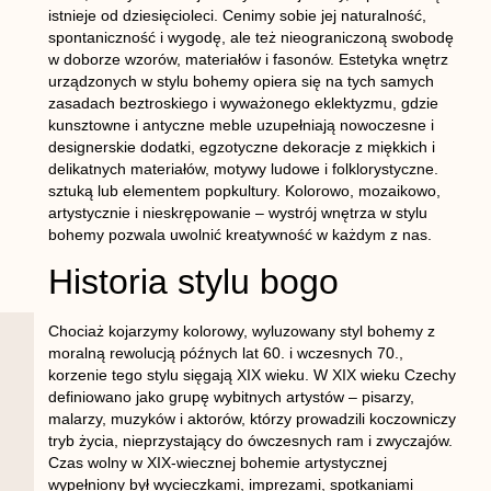
istnieje od dziesięcioleci. Cenimy sobie jej naturalność,
spontaniczność i wygodę, ale też nieograniczoną swobodę
w doborze wzorów, materiałów i fasonów. Estetyka wnętrz
urządzonych w stylu bohemy opiera się na tych samych
zasadach beztroskiego i wyważonego eklektyzmu, gdzie
kunsztowne i antyczne meble uzupełniają nowoczesne i
designerskie dodatki, egzotyczne dekoracje z miękkich i
delikatnych materiałów, motywy ludowe i folklorystyczne.
sztuką lub elementem popkultury. Kolorowo, mozaikowo,
artystycznie i nieskrępowanie – wystrój wnętrza w stylu
bohemy pozwala uwolnić kreatywność w każdym z nas.
Historia stylu bogo
Chociaż kojarzymy kolorowy, wyluzowany styl bohemy z
moralną rewolucją późnych lat 60. i wczesnych 70.,
korzenie tego stylu sięgają XIX wieku. W XIX wieku Czechy
definiowano jako grupę wybitnych artystów – pisarzy,
malarzy, muzyków i aktorów, którzy prowadzili koczowniczy
tryb życia, nieprzystający do ówczesnych ram i zwyczajów.
Czas wolny w XIX-wiecznej bohemie artystycznej
wypełniony był wycieczkami, imprezami, spotkaniami