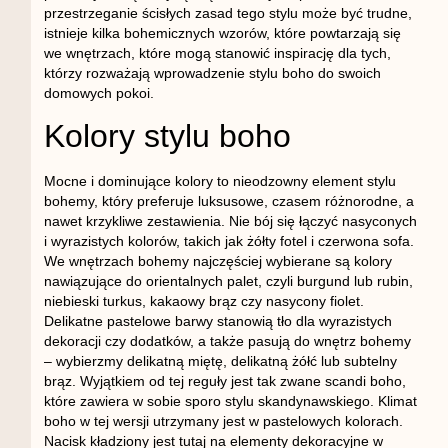
przestrzeganie ścisłych zasad tego stylu może być trudne,
istnieje kilka bohemicznych wzorów, które powtarzają się
we wnętrzach, które mogą stanowić inspirację dla tych,
którzy rozważają wprowadzenie stylu boho do swoich
domowych pokoi.
Kolory stylu boho
Mocne i dominujące kolory to nieodzowny element stylu
bohemy, który preferuje luksusowe, czasem różnorodne, a
nawet krzykliwe zestawienia. Nie bój się łączyć nasyconych
i wyrazistych kolorów, takich jak żółty fotel i czerwona sofa.
We wnętrzach bohemy najczęściej wybierane są kolory
nawiązujące do orientalnych palet, czyli burgund lub rubin,
niebieski turkus, kakaowy brąz czy nasycony fiolet.
Delikatne pastelowe barwy stanowią tło dla wyrazistych
dekoracji czy dodatków, a także pasują do wnętrz bohemy
– wybierzmy delikatną miętę, delikatną żółć lub subtelny
brąz. Wyjątkiem od tej reguły jest tak zwane scandi boho,
które zawiera w sobie sporo stylu skandynawskiego. Klimat
boho w tej wersji utrzymany jest w pastelowych kolorach.
Nacisk kładziony jest tutaj na elementy dekoracyjne w