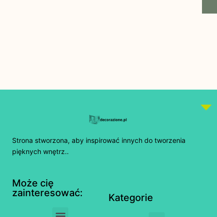
Strona stworzona, aby inspirować innych do tworzenia
pięknych wnętrz..
Może cię
zainteresować:
Kategorie