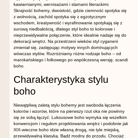
kawiarnianymi, wernisażami i slamami literackimi.
Skrajność bohemy, dwoistość, gdzie ciemność spotyka się
z wolnością, zachód spotyka się z egzotycznym
wschodem, kreatywność i wyrafinowanie spotykają się z
surową niedbałością, dlatego styl boho to kolorowe i
nieprzewidywalne połączenie, które idealnie nadaje się do
dekoracji wnętrz. Na przestrzeni wieków styl cyganerii
zmieniał się, zastępując motywy innych dominujących
wówczas stylów. Rozróżniamy różne rodzaje boho – od
marokańskiego i folkowego po współczesną wersję, scandi
boho.
Charakterystyka stylu
boho
Niewątpliwą zaletą stylu bohemy jest swoboda łączenia
kolorów i wzorów, które na pierwszy rzut oka nie powinny
się ze sobą łączyć. Luksusowe boho wymyka się wszelkim
konwencjom i regułom projektowania wnętrz i podobnie jak
XIX-wieczne boho idzie własną drogą, nie tyle miejską,
przewidywalną klasyką. Bądź modny do przodu. Chociaż