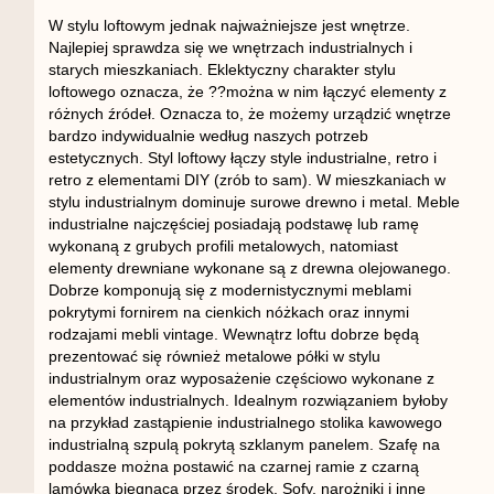
W stylu loftowym jednak najważniejsze jest wnętrze.
Najlepiej sprawdza się we wnętrzach industrialnych i
starych mieszkaniach. Eklektyczny charakter stylu
loftowego oznacza, że ??można w nim łączyć elementy z
różnych źródeł. Oznacza to, że możemy urządzić wnętrze
bardzo indywidualnie według naszych potrzeb
estetycznych. Styl loftowy łączy style industrialne, retro i
retro z elementami DIY (zrób to sam). W mieszkaniach w
stylu industrialnym dominuje surowe drewno i metal. Meble
industrialne najczęściej posiadają podstawę lub ramę
wykonaną z grubych profili metalowych, natomiast
elementy drewniane wykonane są z drewna olejowanego.
Dobrze komponują się z modernistycznymi meblami
pokrytymi fornirem na cienkich nóżkach oraz innymi
rodzajami mebli vintage. Wewnątrz loftu dobrze będą
prezentować się również metalowe półki w stylu
industrialnym oraz wyposażenie częściowo wykonane z
elementów industrialnych. Idealnym rozwiązaniem byłoby
na przykład zastąpienie industrialnego stolika kawowego
industrialną szpulą pokrytą szklanym panelem. Szafę na
poddasze można postawić na czarnej ramie z czarną
lamówką biegnącą przez środek. Sofy, narożniki i inne