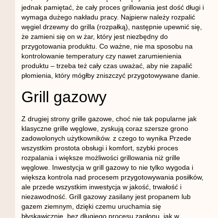
jednak pamiętać, że cały proces grillowania jest dość długi i
wymaga dużego nakładu pracy. Najpierw należy rozpalić
węgiel drzewny do grilla (rozpałką), następnie upewnić się,
że zamieni się on w żar, który jest niezbędny do
przygotowania produktu. Co ważne, nie ma sposobu na
kontrolowanie temperatury czy nawet zarumienienia
produktu – trzeba też cały czas uważać, aby nie zapalić
płomienia, który mógłby zniszczyć przygotowywane danie.
Grill gazowy
Z drugiej strony grille gazowe, choć nie tak popularne jak
klasyczne grille węglowe, zyskują coraz szersze grono
zadowolonych użytkowników. z czego to wynika Przede
wszystkim prostota obsługi i komfort, szybki proces
rozpalania i większe możliwości grillowania niż grille
węglowe. Inwestycja w grill gazowy to nie tylko wygoda i
większa kontrola nad procesem przygotowywania posiłków,
ale przede wszystkim inwestycja w jakość, trwałość i
niezawodność. Grill gazowy zasilany jest propanem lub
gazem ziemnym, dzięki czemu uruchamia się
błyskawicznie, bez długiego procesu zapłonu, jak w