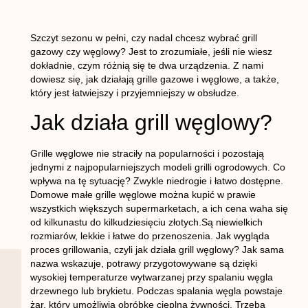
Szczyt sezonu w pełni, czy nadal chcesz wybrać grill
gazowy czy węglowy? Jest to zrozumiałe, jeśli nie wiesz
dokładnie, czym różnią się te dwa urządzenia. Z nami
dowiesz się, jak działają grille gazowe i węglowe, a także,
który jest łatwiejszy i przyjemniejszy w obsłudze.
Jak działa grill węglowy?
Grille węglowe nie straciły na popularności i pozostają
jednymi z najpopularniejszych modeli grilli ogrodowych. Co
wpływa na tę sytuację? Zwykle niedrogie i łatwo dostępne.
Domowe małe grille węglowe można kupić w prawie
wszystkich większych supermarketach, a ich cena waha się
od kilkunastu do kilkudziesięciu złotych.Są niewielkich
rozmiarów, lekkie i łatwe do przenoszenia. Jak wygląda
proces grillowania, czyli jak działa grill węglowy? Jak sama
nazwa wskazuje, potrawy przygotowywane są dzięki
wysokiej temperaturze wytwarzanej przy spalaniu węgla
drzewnego lub brykietu. Podczas spalania węgla powstaje
żar, który umożliwia obróbkę cieplną żywności. Trzeba