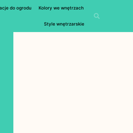
acje do ogrodu
Kolory we wnętrzach
Style wnętrzarskie