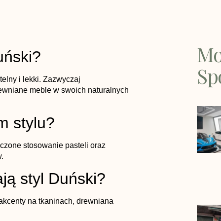
Mo
uński?
Sp
elny i lekki. Zazwyczaj
rewniane meble w swoich naturalnych
m stylu?
czone stosowanie pasteli oraz
.
ją styl Duński?
akcenty na tkaninach, drewniana