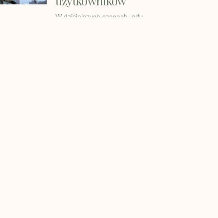
użytkowników
W dzisiejszych czasach, gdy
projektowanie i budownictwo stają
się coraz
Ciekawe wpisy:
Fotel do wypoczynku – jaki jest