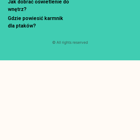
Jak dobrać oświetlenie do
wnętrz?
Gdzie powiesić karmnik
dla ptaków?
© All rights reserved